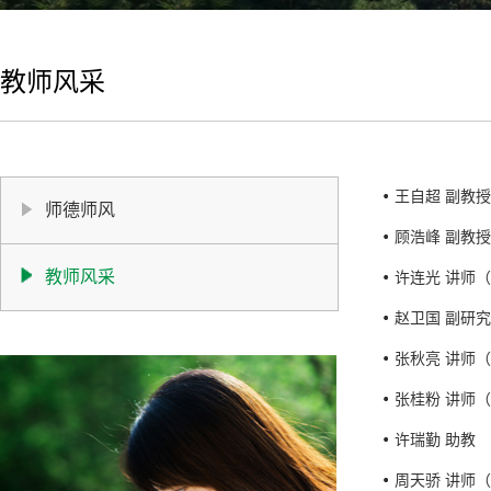
教师风采
王自超 副教
师德师风
顾浩峰 副教
教师风采
许连光 讲师
赵卫国 副研
张秋亮 讲师
张桂粉 讲师
许瑞勤 助教
周天骄 讲师