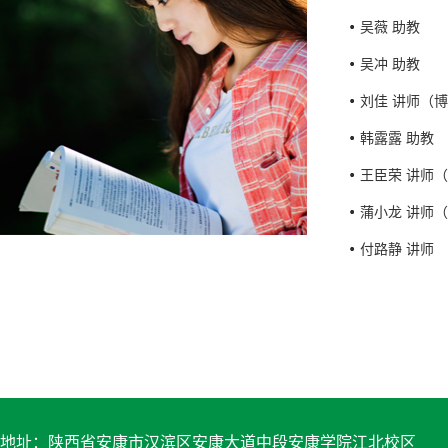
吴薇 助教
吴冲 助教
刘佳 讲师（
韩露露 助教
王臣荣 讲师
蒲小龙 讲师
付路静 讲师
地址：陕西省安康市汉滨区安康大道中段安康学院江北校区