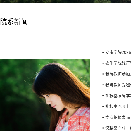
院系新闻
安康学院20
农生学院践行
我院教师参加
我院教师受邀
扎根基层练本
扎根秦巴乡土
食安护银发 
深耕桑产业一线